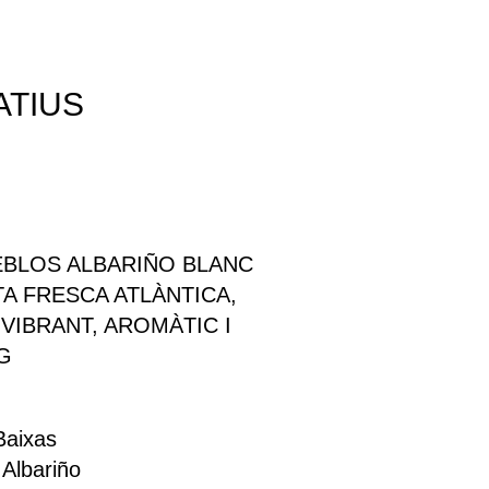
ATIUS
EBLOS ALBARIÑO BLANC
TA FRESCA ATLÀNTICA,
 VIBRANT, AROMÀTIC I
G
Baixas
Albariño