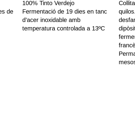
100% Tinto Verdejo
Collit
es de
Fermentació de 19 dies en tanc
quilos
d’acer inoxidable amb
desfa
temperatura controlada a 13ºC
dipòsi
ferme
francè
Perma
meso