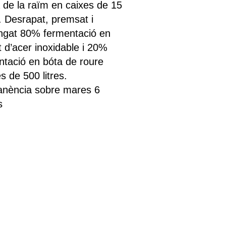
a de la raïm en caixes de 15
. Desrapat, premsat i
ngat 80% fermentació en
t d’acer inoxidable i 20%
ntació en bóta de roure
s de 500 litres.
nència sobre mares 6
s